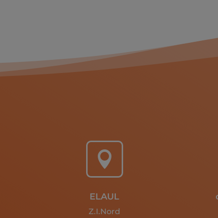

ELAUL
Z.I.Nord